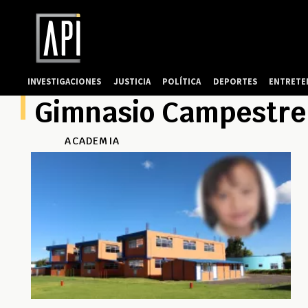
INVESTIGACIONES
JUSTICIA
POLÍTICA
DEPORTES
ENTRETE
Gimnasio Campestre 
ACADEMIA