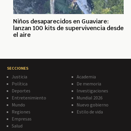
Niños desaparecidos en Guaviare:
lanzan 100 kits de supervivencia desde
el aire
SECCIONES
Justicia
Academia
Política
De memoria
Deportes
Investigaciones
Entretenimiento
Mundial 2026
Mundo
Nuevo gobierno
Regiones
Estilo de vida
Empresas
Salud