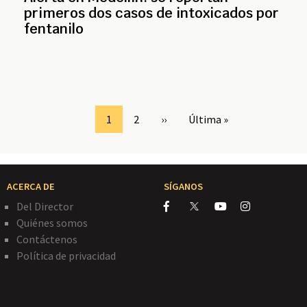
primeros dos casos de intoxicados por
fentanilo
Page
1
Page
2
Siguiente
››
Última
Última »
página
página
ACERCA DE
SÍGANOS
Del Director
Quiénes somos
Contáctenos
Política de privacidad