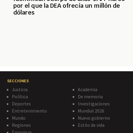
por el que la DEA ofrecía un millón de
dólares
Paginación
SECCIONES
Justicia
Academia
Política
De memoria
Deportes
Investigaciones
Entretenimiento
Mundial 2026
Mundo
Nuevo gobierno
Regiones
Estilo de vida
Empresas