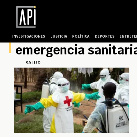
INVESTIGACIONES
JUSTICIA
POLÍTICA
DEPORTES
ENTRETE
emergencia sanitari
SALUD