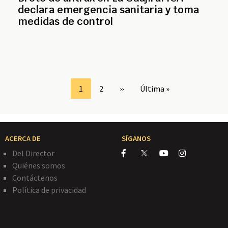
declara emergencia sanitaria y toma
medidas de control
Page
1
Page
2
Siguiente
››
Última
Última »
página
página
ACERCA DE
SÍGANOS
Del Director
Quiénes somos
Contáctenos
Política de privacidad