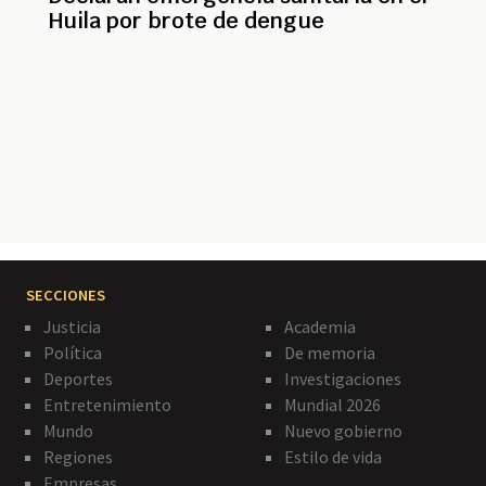
Huila por brote de dengue
Paginación
SECCIONES
Justicia
Academia
Política
De memoria
Deportes
Investigaciones
Entretenimiento
Mundial 2026
Mundo
Nuevo gobierno
Regiones
Estilo de vida
Empresas