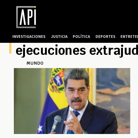
INVESTIGACIONES
JUSTICIA
POLÍTICA
DEPORTES
ENTRETE
ejecuciones extrajud
MUNDO