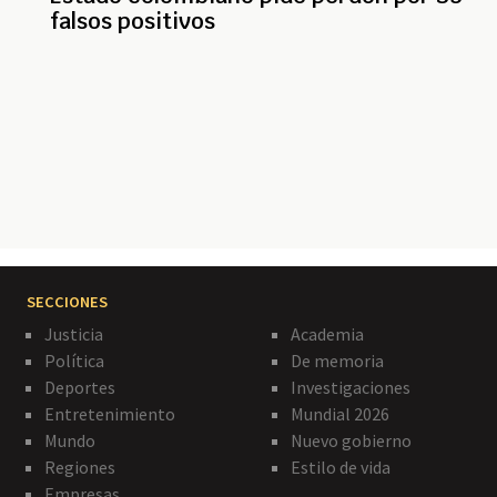
falsos positivos
Paginación
SECCIONES
Justicia
Academia
Política
De memoria
Deportes
Investigaciones
Entretenimiento
Mundial 2026
Mundo
Nuevo gobierno
Regiones
Estilo de vida
Empresas