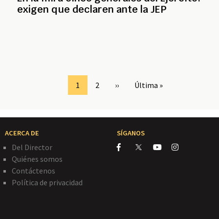
exigen que declaren ante la JEP
Page
1
Page
2
Siguiente
››
Última
Última »
página
página
ACERCA DE
SÍGANOS
Del Director
Quiénes somos
Contáctenos
Política de privacidad