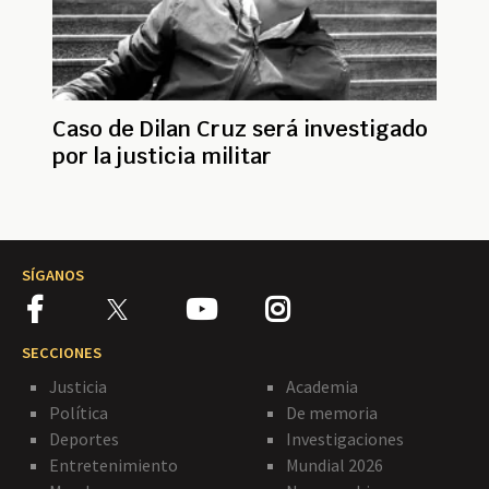
Caso de Dilan Cruz será investigado
por la justicia militar
SÍGANOS
SECCIONES
Justicia
Academia
Política
De memoria
Deportes
Investigaciones
Entretenimiento
Mundial 2026