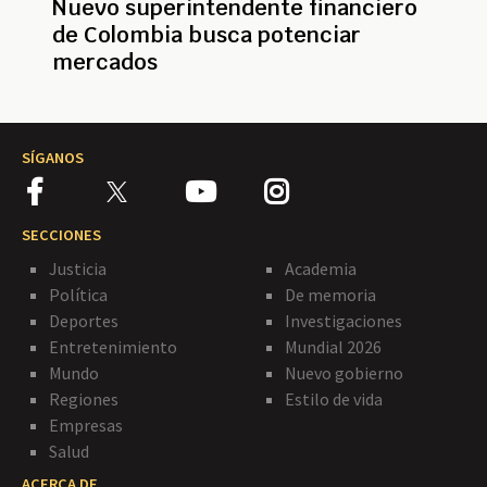
Nuevo superintendente financiero
de Colombia busca potenciar
mercados
SÍGANOS
SECCIONES
Justicia
Academia
Política
De memoria
Deportes
Investigaciones
Entretenimiento
Mundial 2026
Mundo
Nuevo gobierno
Regiones
Estilo de vida
Empresas
Salud
ACERCA DE