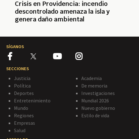
Crisis en Providencia: incendio
descontrolado amenaza la isla y
genera daño ambiental
SÍGANOS
SECCIONES
Justicia
Academia
Política
De memoria
Deportes
Investigaciones
Entretenimiento
Mundial 2026
Mundo
Nuevo gobierno
Regiones
Estilo de vida
Empresas
Salud