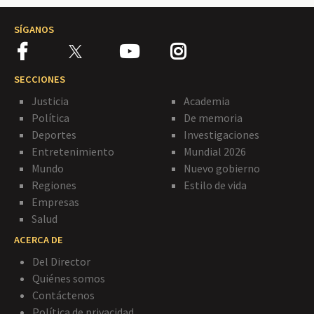
SÍGANOS
SECCIONES
Justicia
Academia
Política
De memoria
Deportes
Investigaciones
Entretenimiento
Mundial 2026
Mundo
Nuevo gobierno
Regiones
Estilo de vida
Empresas
Salud
ACERCA DE
Del Director
Quiénes somos
Contáctenos
Política de privacidad