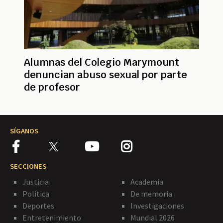
Alumnas del Colegio Marymount
denuncian abuso sexual por parte
de profesor
SÍGANOS
SECCIONES
Justicia
Academia
Política
De memoria
Deportes
Investigaciones
Entretenimiento
Mundial 2026