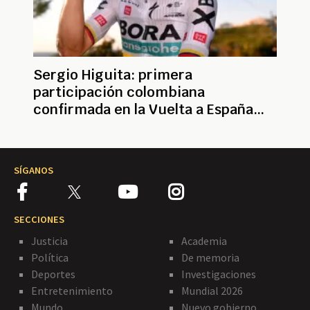
Sergio Higuita: primera
participación colombiana
confirmada en la Vuelta a España
2022
SÍGANOS
SECCIONES
Justicia
Academia
Política
De memoria
Deportes
Investigaciones
Entretenimiento
Mundial 2026
Mundo
Nuevo gobierno