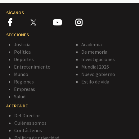
SÍGANOS
SECCIONES
Justicia
Academia
Política
De memoria
Deportes
Investigaciones
Entretenimiento
Mundial 2026
Mundo
Nuevo gobierno
Regiones
Estilo de vida
Empresas
Salud
ACERCA DE
Del Director
Quiénes somos
Contáctenos
Política de privacidad