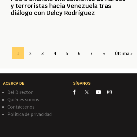
y terroristas hacia Venezuela tras
diálogo con Delcy Rodríguez
Page
1
Page
2
Page
3
Page
4
Page
5
Page
6
Page
7
Siguiente
››
Última
Última »
página
página
ACERCA DE
SÍGANOS
Del Director
Quiénes somos
Contáctenos
Política de privacidad