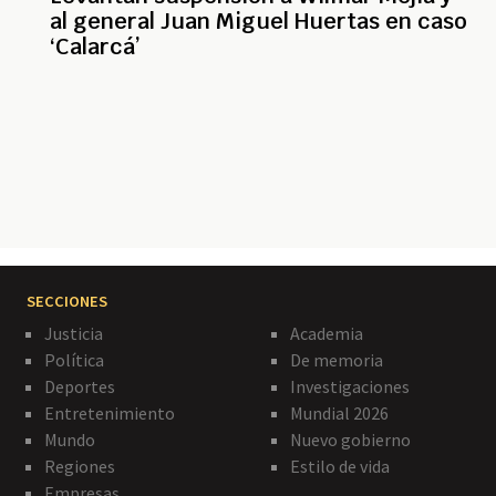
al general Juan Miguel Huertas en caso
‘Calarcá’
Paginación
SECCIONES
Justicia
Academia
Política
De memoria
Deportes
Investigaciones
Entretenimiento
Mundial 2026
Mundo
Nuevo gobierno
Regiones
Estilo de vida
Empresas