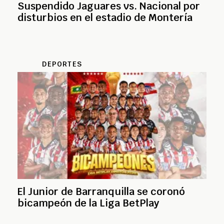
Suspendido Jaguares vs. Nacional por
disturbios en el estadio de Montería
DEPORTES
El Junior de Barranquilla se coronó
bicampeón de la Liga BetPlay