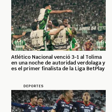
Atlético Nacional venció 3-1 al Tolima
en una noche de autoridad verdolaga y
es el primer finalista de la Liga BetPlay
DEPORTES