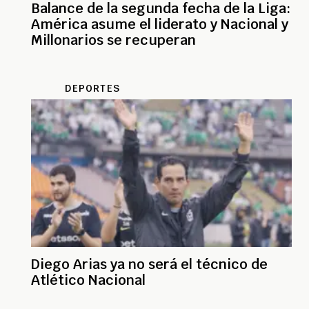
Balance de la segunda fecha de la Liga:
América asume el liderato y Nacional y
Millonarios se recuperan
DEPORTES
Diego Arias ya no será el técnico de
Atlético Nacional