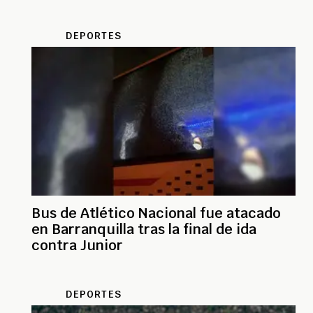
DEPORTES
Bus de Atlético Nacional fue atacado
en Barranquilla tras la final de ida
contra Junior
DEPORTES