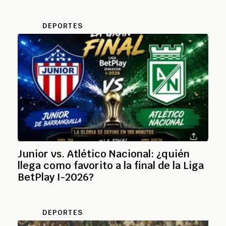
DEPORTES
Junior vs. Atlético Nacional: ¿quién
llega como favorito a la final de la Liga
BetPlay I-2026?
DEPORTES