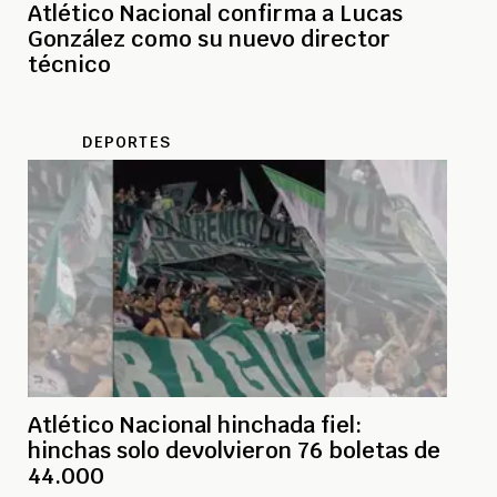
Atlético Nacional confirma a Lucas
González como su nuevo director
técnico
DEPORTES
Atlético Nacional hinchada fiel:
hinchas solo devolvieron 76 boletas de
44.000