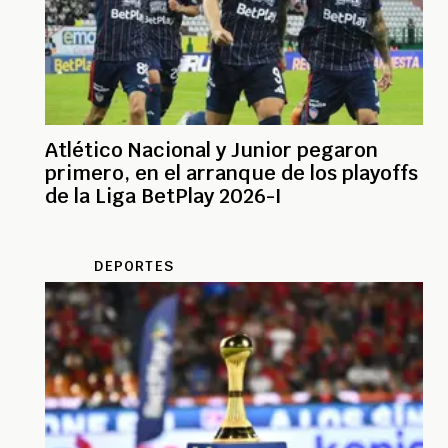
Atlético Nacional y Junior pegaron
primero, en el arranque de los playoffs
de la Liga BetPlay 2026-I
DEPORTES