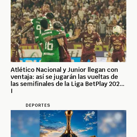
Atlético Nacional y Junior llegan con
ventaja: así se jugarán las vueltas de
las semifinales de la Liga BetPlay 2026-
I
DEPORTES