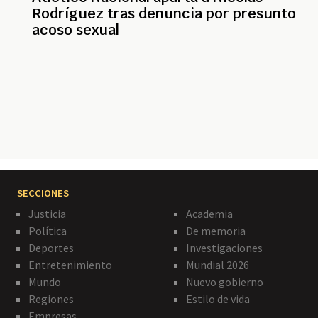
Rodríguez tras denuncia por presunto
acoso sexual
Paginación
SECCIONES
Justicia
Academia
Política
De memoria
Deportes
Investigaciones
Entretenimiento
Mundial 2026
Mundo
Nuevo gobierno
Regiones
Estilo de vida
Empresas