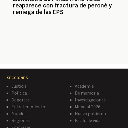
reaparece con fractura de peroné y
reniega de las EPS
Paginación
SECCIONES
Justicia
Academia
Política
De memoria
Deportes
Investigaciones
Entretenimiento
Mundial 2026
Mundo
Nuevo gobierno
Regiones
Estilo de vida
Empresas