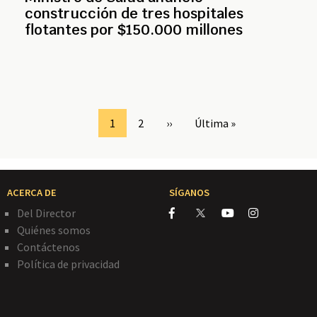
construcción de tres hospitales
flotantes por $150.000 millones
Page
1
Page
2
Siguiente
››
Última
Última »
página
página
ACERCA DE
SÍGANOS
Del Director
Quiénes somos
Contáctenos
Política de privacidad