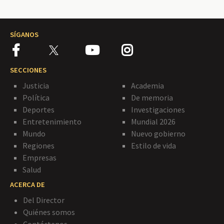
SÍGANOS
SECCIONES
Justicia
Academia
Política
De memoria
Deportes
Investigaciones
Entretenimiento
Mundial 2026
Mundo
Nuevo gobierno
Regiones
Estilo de vida
Empresas
Salud
ACERCA DE
Del Director
Quiénes somos
Contáctenos