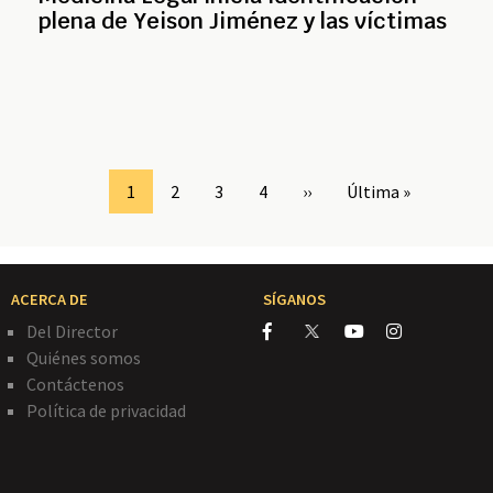
plena de Yeison Jiménez y las víctimas
Page
1
Page
2
Page
3
Page
4
Siguiente
››
Última
Última »
página
página
ACERCA DE
SÍGANOS
Del Director
Quiénes somos
Contáctenos
Política de privacidad