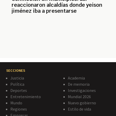
reaccionaron alcaldías donde yeison
jiménez iba a presentarse
Paginación
SECCIONES
Justicia
Academia
Política
De memoria
Deportes
Investigaciones
Entretenimiento
Mundial 2026
Mundo
Nuevo gobierno
Regiones
Estilo de vida
Empresas