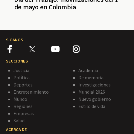
de mayo en Colombia
SÍGANOS
SECCIONES
Justicia
Academia
Política
De memoria
Deportes
Investigaciones
Entretenimiento
Mundial 2026
Mundo
Nuevo gobierno
Regiones
Estilo de vida
Empresas
Salud
ACERCA DE