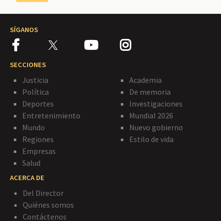
SÍGANOS
SECCIONES
Justicia
Academia
Política
De memoria
Deportes
Investigaciones
Entretenimiento
Mundial 2026
Mundo
Nuevo gobierno
Regiones
Estilo de vida
Empresas
Salud
ACERCA DE
Del Director
Quiénes somos
Contáctenos