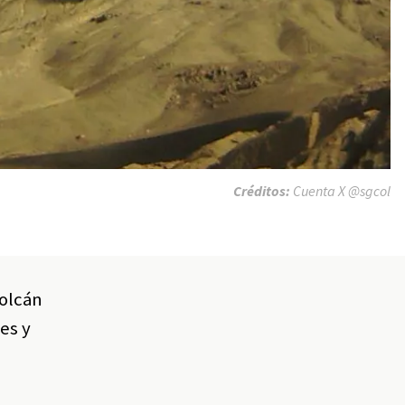
Créditos:
Cuenta X @sgcol
volcán
es y