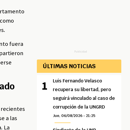
partamento
s como
es.
nto fuera
mpartieron
Publicidad
nerse
ÚLTIMAS NOTICIAS
Luis Fernando Velasco
vado
recupera su libertad, pero
seguirá vinculado al caso de
corrupción de la UNGRD
 recientes
Jue, 06/08/2026 - 21:25
e a las
. La