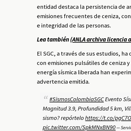
entidad destaca la persistencia de a
emisiones frecuentes de ceniza, con
e integridad de las personas.
Lea también (
ANLA archiva licencia 
El SGC, a través de sus estudios, h
con emisiones pulsátiles de ceniza 
energía sísmica liberada han experi
advertencia emitida.
#SismosColombiaSGC
Evento Sísm
Magnitud 3.9, Profundidad 5 km, Vill
sismo? repórtelo
https://t.co/pgC7
pic.twitter.com/SpkMNxBN90
— Servi