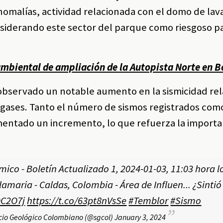
nomalías, actividad relacionada con el domo de lav
siderando este sector del parque como riesgoso pa
ambiental de ampliación de la Autopista Norte en 
a observado un notable aumento en la sismicidad re
y gases. Tanto el número de sismos registrados como
mentado un incremento, lo que refuerza la importa
ico - Boletín Actualizado 1, 2024-01-03, 11:03 hora l
amaria - Caldas, Colombia - Área de Influen... ¿Sintió
OC2O7j
https://t.co/63pt8nVsSe
#Temblor
#Sismo
cio Geológico Colombiano (@sgcol)
January 3, 2024