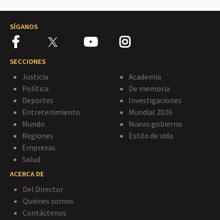
SÍGANOS
SECCIONES
Justicia
Academia
Política
De memoria
Deportes
Investigaciones
Entretenimiento
Mundial 2026
Mundo
Nuevo gobierno
Regiones
Estilo de vida
Empresas
Salud
ACERCA DE
Del Director
Quiénes somos
Contáctenos