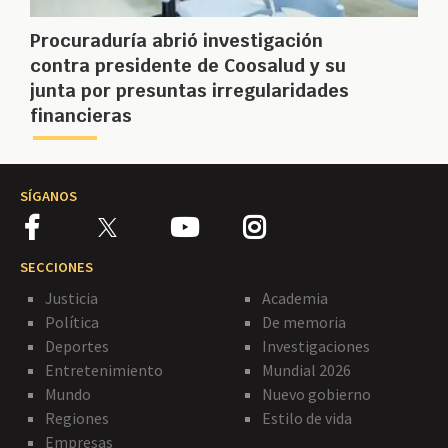
Procuraduría abrió investigación
contra presidente de Coosalud y su
junta por presuntas irregularidades
financieras
SÍGANOS
SECCIONES
Justicia
Academia
Política
De memoria
Deportes
Investigaciones
Entretenimiento
Mundial 2026
Mundo
Nuevo gobierno
Regiones
Estilo de vida
Empresas