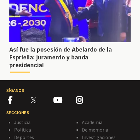
Así fue la posesión de Abelardo de la
Espriella: juramento y banda
presidencial
SÍGANOS
SECCIONES
Justicia
Academia
Política
De memoria
Deportes
Investigaciones