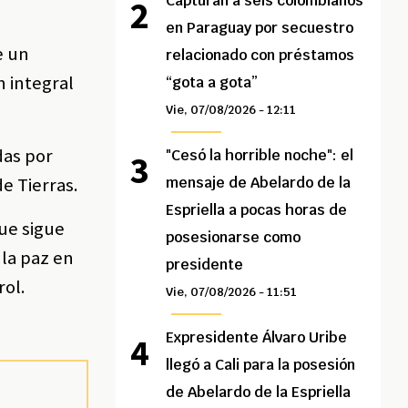
Capturan a seis colombianos
en Paraguay por secuestro
e un
relacionado con préstamos
 integral
“gota a gota”
Vie, 07/08/2026 - 12:11
das por
"Cesó la horrible noche": el
e Tierras.
mensaje de Abelardo de la
Espriella a pocas horas de
ue sigue
posesionarse como
 la paz en
presidente
rol.
Vie, 07/08/2026 - 11:51
Expresidente Álvaro Uribe
llegó a Cali para la posesión
de Abelardo de la Espriella