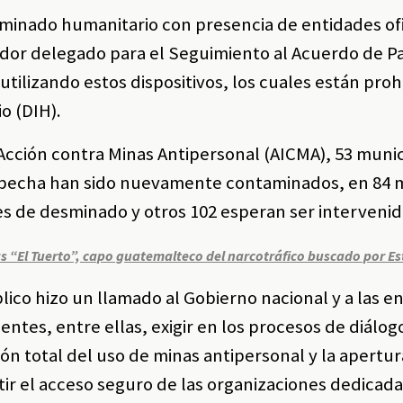
minado humanitario con presencia de entidades ofi
rador delegado para el Seguimiento al Acuerdo de P
tilizando estos dispositivos, los cuales están proh
o (DIH).
cción contra Minas Antipersonal (AICMA), 53 muni
ospecha han sido nuevamente contaminados, en 84 
s de desminado y otros 102 esperan ser intervenid
s “El Tuerto”, capo guatemalteco del narcotráfico buscado por E
blico hizo un llamado al Gobierno nacional y a las e
tes, entre ellas, exigir en los procesos de diálog
ón total del uso de minas antipersonal y la apertu
ir el acceso seguro de las organizaciones dedicada