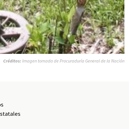
Créditos:
Imagen tomada de Procuraduría General de la Nación
os
estatales