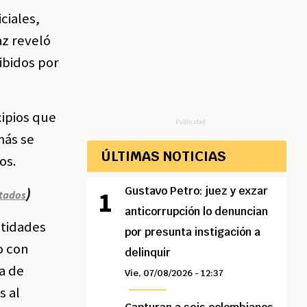
ciales,
az reveló
ibidos por
cipios que
Publicidad
más se
ÚLTIMAS NOTICIAS
os.
Gustavo Petro: juez y exzar
)
stados
anticorrupción lo denuncian
ntidades
por presunta instigación a
o con
delinquir
ra de
Vie, 07/08/2026 - 12:37
s al