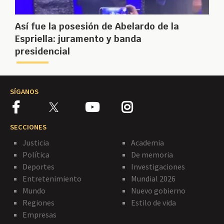
Así fue la posesión de Abelardo de la
Espriella: juramento y banda
presidencial
SÍGANOS
SECCIONES
Justicia
Academia
Política
De memoria
Deportes
Investigaciones
Entretenimiento
Mundial 2026
Mundo
Nuevo gobierno
Regiones
Estilo de vida
Empresas