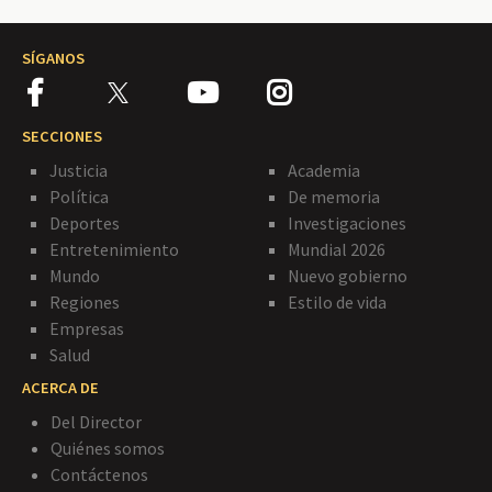
SÍGANOS
SECCIONES
Justicia
Academia
Política
De memoria
Deportes
Investigaciones
Entretenimiento
Mundial 2026
Mundo
Nuevo gobierno
Regiones
Estilo de vida
Empresas
Salud
ACERCA DE
Del Director
Quiénes somos
Contáctenos