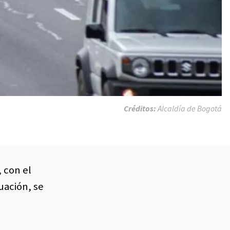
Créditos:
Alcaldía de Bogotá
 con el
uación, se