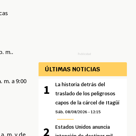
acas
p. m..
Publicidad
ÚLTIMAS NOTICIAS
. m. a 9:00
La historia detrás del
traslado de los peligrosos
capos de la cárcel de Itagüí
Sáb, 08/08/2026 - 12:15
Estados Unidos anuncia
a. m. y de