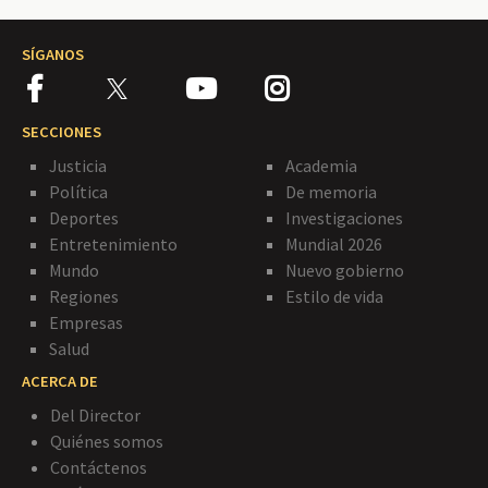
SÍGANOS
SECCIONES
Justicia
Academia
Política
De memoria
Deportes
Investigaciones
Entretenimiento
Mundial 2026
Mundo
Nuevo gobierno
Regiones
Estilo de vida
Empresas
Salud
ACERCA DE
Del Director
Quiénes somos
Contáctenos