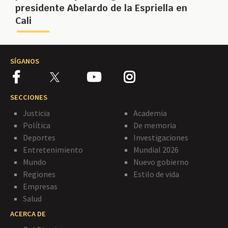
presidente Abelardo de la Espriella en
Cali
SÍGANOS
SECCIONES
Justicia
Academia
Política
De memoria
Deportes
Investigaciones
Entretenimiento
Mundial 2026
Mundo
Nuevo gobierno
Regiones
Estilo de vida
Empresas
Salud
ACERCA DE