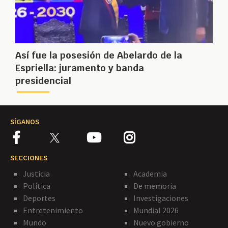
Así fue la posesión de Abelardo de la
Espriella: juramento y banda
presidencial
SÍGANOS
SECCIONES
Justicia
Academia
Política
De memoria
Deportes
Investigaciones
Entretenimiento
Mundial 2026
Mundo
Nuevo gobierno