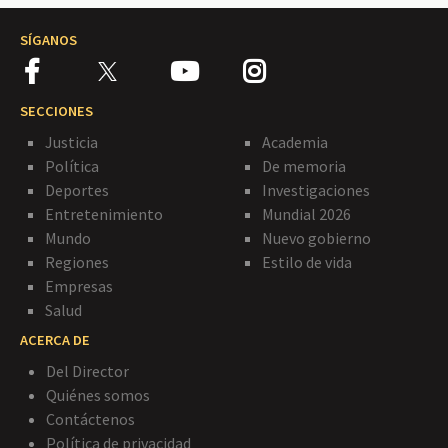
SÍGANOS
SECCIONES
Justicia
Academia
Política
De memoria
Deportes
Investigaciones
Entretenimiento
Mundial 2026
Mundo
Nuevo gobierno
Regiones
Estilo de vida
Empresas
Salud
ACERCA DE
Del Director
Quiénes somos
Contáctenos
Política de privacidad