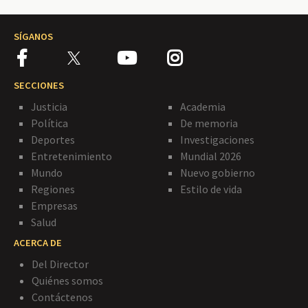
SÍGANOS
SECCIONES
Justicia
Academia
Política
De memoria
Deportes
Investigaciones
Entretenimiento
Mundial 2026
Mundo
Nuevo gobierno
Regiones
Estilo de vida
Empresas
Salud
ACERCA DE
Del Director
Quiénes somos
Contáctenos