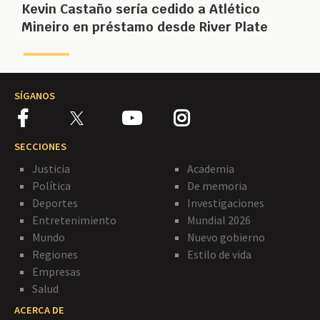
Kevin Castaño sería cedido a Atlético
Mineiro en préstamo desde River Plate
SÍGANOS
SECCIONES
Justicia
Academia
Política
De memoria
Deportes
Investigaciones
Entretenimiento
Mundial 2026
Mundo
Nuevo gobierno
Regiones
Estilo de vida
Empresas
Salud
ACERCA DE