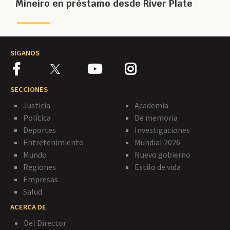
Mineiro en préstamo desde River Plate
SÍGANOS
SECCIONES
Justicia
Academia
Política
De memoria
Deportes
Investigaciones
Entretenimiento
Mundial 2026
Mundo
Nuevo gobierno
Regiones
Estilo de vida
Empresas
Salud
ACERCA DE
Del Director