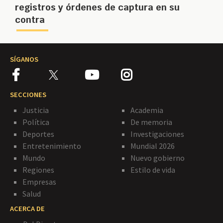
registros y órdenes de captura en su
contra
SÍGANOS
SECCIONES
Justicia
Academia
Política
De memoria
Deportes
Investigaciones
Entretenimiento
Mundial 2026
Mundo
Nuevo gobierno
Regiones
Estilo de vida
Empresas
Salud
ACERCA DE