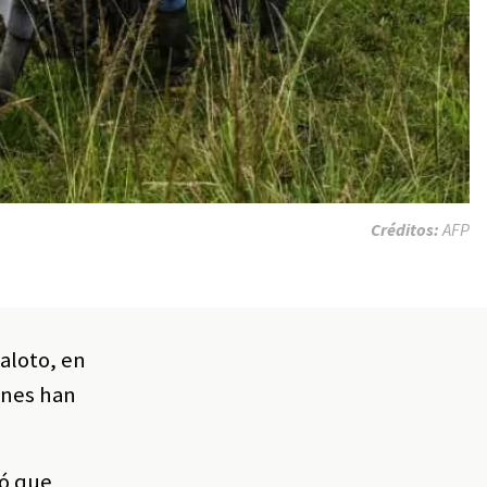
Créditos:
AFP
aloto, en
ones han
mó que