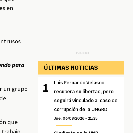
des en
intrusos
Publicidad
iendo para
ÚLTIMAS NOTICIAS
Luis Fernando Velasco
or un grupo
recupera su libertad, pero
 de
seguirá vinculado al caso de
corrupción de la UNGRD
Jue, 06/08/2026 - 21:25
ión que
 trabajo.