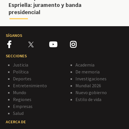
Espriella: juramento y banda
presidencial
SÍGANOS
SECCIONES
Justicia
Academia
Política
De memoria
Deportes
Investigaciones
Entretenimiento
Mundial 2026
Mundo
Nuevo gobierno
Regiones
Estilo de vida
Empresas
Salud
ACERCA DE