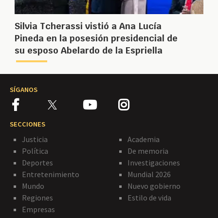
Silvia Tcherassi vistió a Ana Lucía
Pineda en la posesión presidencial de
su esposo Abelardo de la Espriella
SÍGANOS
SECCIONES
Justicia
Academia
Política
De memoria
Deportes
Investigaciones
Entretenimiento
Mundial 2026
Mundo
Nuevo gobierno
Regiones
Estilo de vida
Empresas