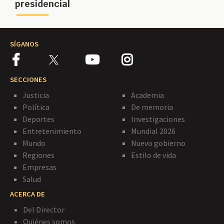
presidencial
SÍGANOS
SECCIONES
Justicia
Academia
Política
De memoria
Deportes
Investigaciones
Entretenimiento
Mundial 2026
Mundo
Nuevo gobierno
Regiones
Estilo de vida
Empresas
Salud
ACERCA DE
Del Director
Quiénes somos