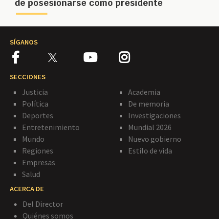
de posesionarse como presidente
SÍGANOS
SECCIONES
Justicia
Academia
Política
De memoria
Deportes
Investigaciones
Entretenimiento
Mundial 2026
Mundo
Nuevo gobierno
Regiones
Estilo de vida
Empresas
Salud
ACERCA DE
Del Director
Quiénes somos