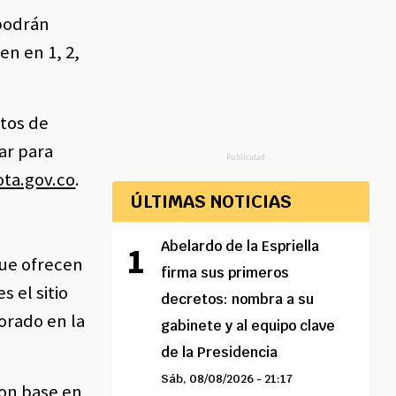
 podrán
en en 1, 2,
tos de
ar para
Publicidad
ta.gov.co
.
ÚLTIMAS NOTICIAS
Abelardo de la Espriella
que ofrecen
firma sus primeros
s el sitio
decretos: nombra a su
orado en la
gabinete y al equipo clave
de la Presidencia
Sáb, 08/08/2026 - 21:17
con base en