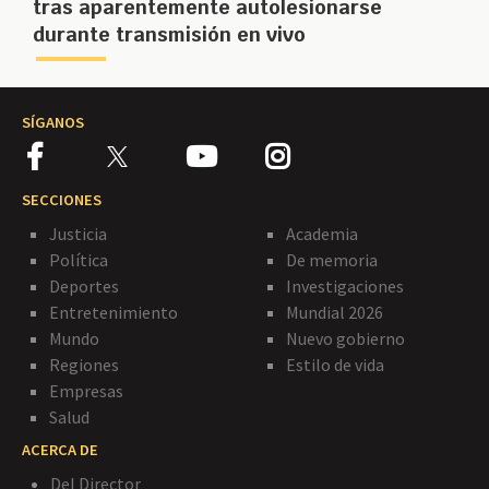
tras aparentemente autolesionarse
durante transmisión en vivo
SÍGANOS
SECCIONES
Justicia
Academia
Política
De memoria
Deportes
Investigaciones
Entretenimiento
Mundial 2026
Mundo
Nuevo gobierno
Regiones
Estilo de vida
Empresas
Salud
ACERCA DE
Del Director