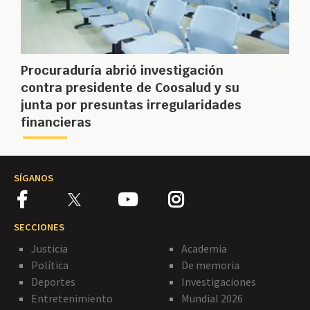
Procuraduría abrió investigación
contra presidente de Coosalud y su
junta por presuntas irregularidades
financieras
SÍGANOS
SECCIONES
Justicia
Academia
Política
De memoria
Deportes
Investigaciones
Entretenimiento
Mundial 2026