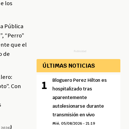
e los
za Pública
”, “Perro”
ente que el
Publicidad
o de
ÚLTIMAS NOTICIAS
llero:
Bloguero Perez Hilton es
pto". Con
hospitalizado tras
aparentemente
s
autolesionarse durante
transmisión en vivo
Mié, 05/08/2026 - 21:19
)
a 2026