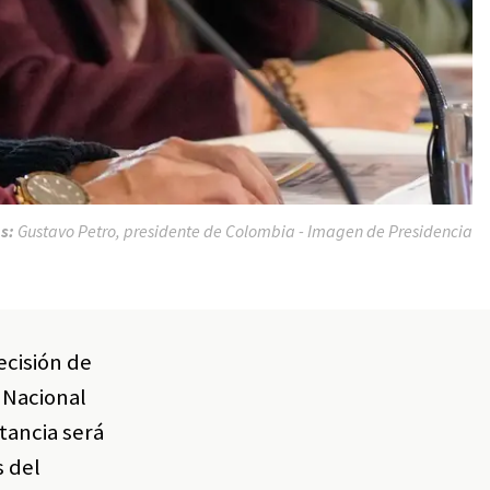
os:
Gustavo Petro, presidente de Colombia - Imagen de Presidencia
ecisión de
 Nacional
stancia será
s del