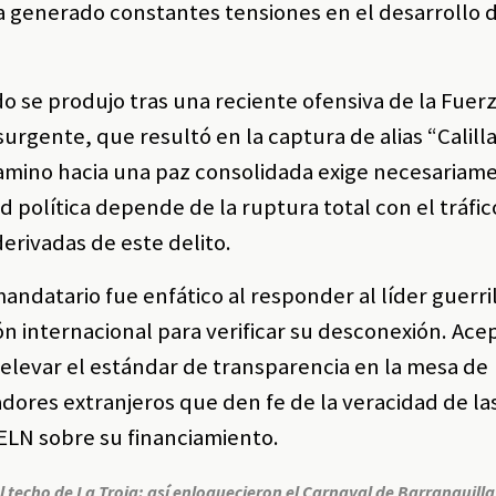
ha generado constantes tensiones en el desarrollo d
o se produjo tras una reciente ofensiva de la Fuer
surgente, que resultó en la captura de alias “Calilla
camino hacia una paz consolidada exige necesariam
 política depende de la ruptura total con el tráfic
derivadas de este delito.
 mandatario fue enfático al responder al líder guerri
n internacional para verificar su desconexión. Ace
elevar el estándar de transparencia en la mesa de
dores extranjeros que den fe de la veracidad de la
ELN sobre su financiamiento.
l techo de La Troja: así enloquecieron el Carnaval de Barranquill