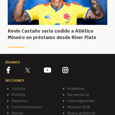
Kevin Castaño sería cedido a Atlético
Mineiro en préstamo desde River Plate
SÍGANOS
SECCIONES
Justicia
Academia
Política
De memoria
Deportes
Investigaciones
Entretenimiento
Mundial 2026
Mundo
Nuevo gobierno