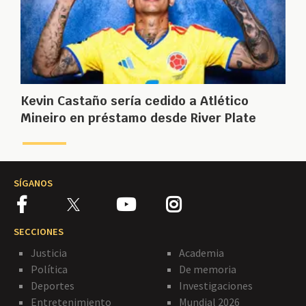
Kevin Castaño sería cedido a Atlético
Mineiro en préstamo desde River Plate
SÍGANOS
SECCIONES
Justicia
Academia
Política
De memoria
Deportes
Investigaciones
Entretenimiento
Mundial 2026