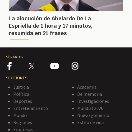
La alocución de Abelardo De La
Espriella de 1 hora y 17 minutos,
resumida en 21 frases
SÍGANOS
SECCIONES
Justicia
Academia
Política
De memoria
Deportes
Investigaciones
Entretenimiento
Mundial 2026
Mundo
Nuevo gobierno
Regiones
Estilo de vida
Empresas