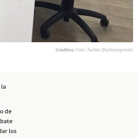
Créditos:
Foto: Twitter @alfonsoprada
 la
po de
ebate
ar los