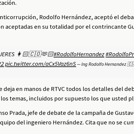
zación.
a Anticorrupción, Rodolfo Hernández, aceptó el deb
ron aceptadas en su totalidad por el contrincante G
JERES 👩🏻🇨🇴🫶🏻
#RodolfoHernandez
#RodolfoPr
22
pic.twitter.com/aCx5Vaz6nS
— Ing Rodolfo Hernandez 🇨
ue deja en manos de RTVC todos los detalles del de
 los temas, incluidos por supuesto los que usted p
onso Prada, jefe de debate de la campaña de Gustav
 equipo del ingeniero Hernández. Cita que no se cum