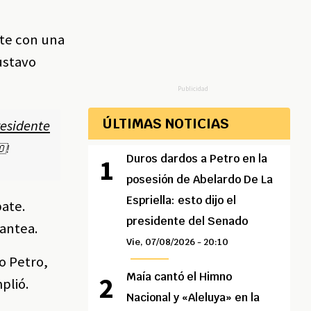
ate con una
ustavo
Publicidad
ÚLTIMAS NOTICIAS
esidente
🇴!
Duros dardos a Petro en la
posesión de Abelardo De La
Espriella: esto dijo el
bate.
presidente del Senado
lantea.
Vie, 07/08/2026 - 20:10
o Petro,
Maía cantó el Himno
plió.
Nacional y «Aleluya» en la