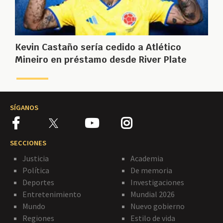
Kevin Castaño sería cedido a Atlético
Mineiro en préstamo desde River Plate
SÍGANOS
SECCIONES
Justicia
Academia
Política
De memoria
Deportes
Investigaciones
Entretenimiento
Mundial 2026
Mundo
Nuevo gobierno
Regiones
Estilo de vida